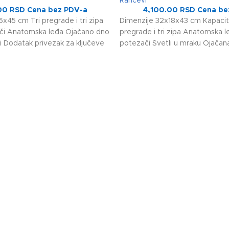
Rančevi
00
RSD
Cena bez PDV-a
4,100.00
RSD
Cena be
x45 cm Tri pregrade i tri zipa
Dimenzije 32x18x43 cm Kapacite
ači Anatomska leđa Ojačano dno
pregrade i tri zipa Anatomska l
i Dodatak privezak za ključeve
potezači Svetli u mraku Ojačan