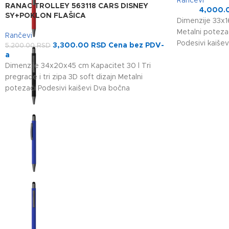
Rančevi
RANAC TROLLEY 563118 CARS DISNEY
4,000.
SY+POKLON FLAŠICA
Dimenzije 33x16
Metalni potez
Rančevi
Podesivi kaišev
3,300.00
RSD
Cena bez PDV-
5,200.00
RSD
a
Dimenzije 34x20x45 cm Kapacitet 30 l Tri
pregrade i tri zipa 3D soft dizajn Metalni
potezači Podesivi kaiševi Dva bočna