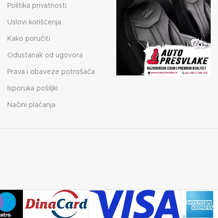
Politika privatnosti
Uslovi korišćenja
Kako poručiti
Odustanak od ugovora
Prava i obaveze potrošača
Isporuka pošiljki
Načini plaćanja