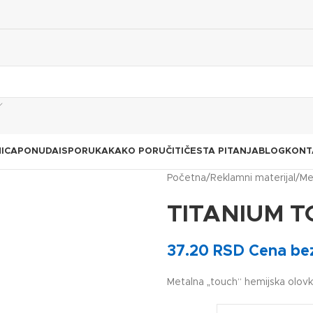
ICA
PONUDA
ISPORUKA
KAKO PORUČITI
ČESTA PITANJA
BLOG
KONT
Početna
Reklamni materijal
Me
TITANIUM 
37.20
RSD
Cena be
Metalna „touch“ hemijska olov