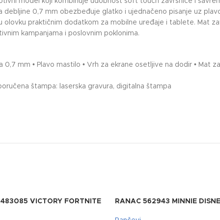
ni model koji kombinuje udobnost soft touch završnice i savremen
a debljine 0,7 mm obezbeđuje glatko i ujednačeno pisanje uz plav
vu olovku praktičnim dodatkom za mobilne uređaje i tablete. Mat završ
otivnim kampanjama i poslovnim poklonima.
ca 0,7 mm • Plavo mastilo • Vrh za ekrane osetljive na dodir • Mat za
eporučena štampa: laserska gravura, digitalna štampa
483085 VICTORY FORTNITE
RANAC 562943 MINNIE DISNE