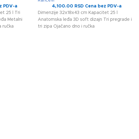
Rančevi
z PDV-a
4,100.00
RSD
Cena bez PDV-a
t 25 l Tri
Dimenzije 32x18x43 cm Kapacitet 25 l
eđa Metalni
Anatomska leđa 3D soft dizajn Tri pregrade i
a ručka
tri zipa Ojačano dno i ručka