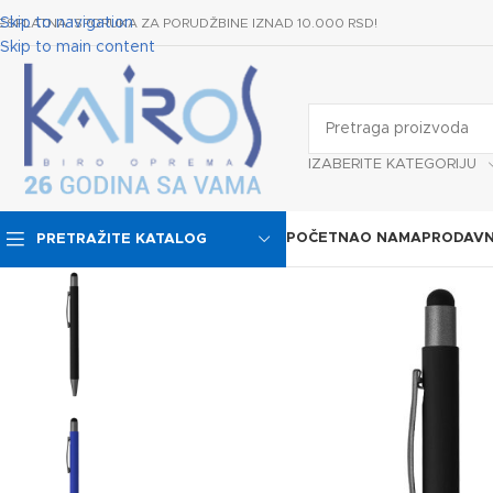
Skip to navigation
ESPLATNA ISPORUKA ZA PORUDŽBINE IZNAD 10.000 RSD!
Skip to main content
IZABERITE KATEGORIJU
POČETNA
O NAMA
PRODAVN
PRETRAŽITE KATALOG