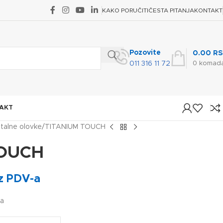
KAKO PORUČITI
ČESTA PITANJA
KONTAKT
Pozovite
0.00
RS
0
komad
011 316 11 72
AKT
talne olovke
TITANIUM TOUCH
TOUCH
z PDV-a
ka