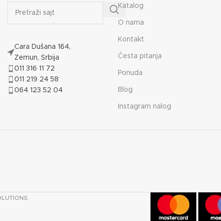
Katalog
O nama
Kontakt
Cara Dušana 164,
Česta pitanja
Zemun, Srbija
011 316 11 72
Ponuda
011 219 24 58
Blog
064 123 52 04
Instagram nalog
OLUTIONS.