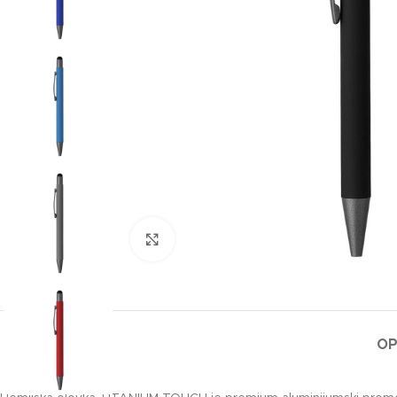
Klikni za uvećanje slike
OP