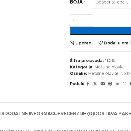
BOJA
Uporedi
Dodaj u omil
Šifra proizvoda:
11.065
Kategorija:
Metalne olovke
Oznake:
Metalne olovke
,
No b
Podeli:
IS
DODATNE INFORMACIJE
RECENZIJE (0)
DOSTAVA PAK