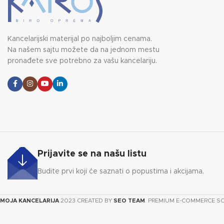
Kancelarijski materijal po najboljim cenama.
Na našem sajtu možete da na jednom mestu
pronađete sve potrebno za vašu kancelariju.
Prijavite se na našu listu
Budite prvi koji će saznati o popustima i akcijama.
MOJA KANCELARIJA
2023 CREATED BY
SEO TEAM
. PREMIUM E-COMMERCE S