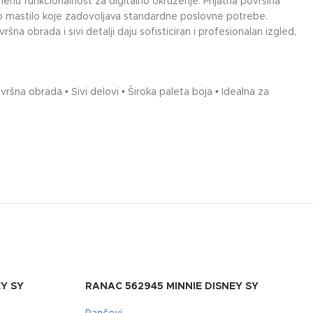
u funkcionalnost za digitalno okruženje. Prijatna površina
o mastilo koje zadovoljava standardne poslovne potrebe.
na obrada i sivi detalji daju sofisticiran i profesionalan izgled,
vršna obrada • Sivi delovi • Široka paleta boja • Idealna za
Y SY
RANAC 562945 MINNIE DISNEY SY