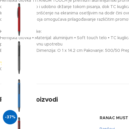
Hemijska olovka TITANIUM TOUCH je premium aluminijumski promotiv
omogućava sigurno i udobno držanje tokom pisanja, dok TC kuglic
Integrisani vrh za korišćenje na ekranima osetljivim na dodir čini o
dok široka paleta boja omogućava prilagođavanje različitim prom
Ključne karakteristike:
Hemijska olovka • Materijal: aluminijum • Soft touch telo • TC kugli
poslovnu i promotivnu upotrebu
Boja mastila: plava Dimenzija: O 1 x 14.2 cm Pakovanje: 500/50 Pr
0/5
(0 Reviews)
Povezani proizvodi
-37%
RANAC MUST 