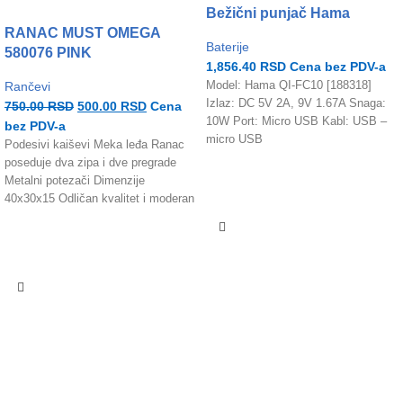
Bežični punjač Hama
RANAC MUST OMEGA
Baterije
580076 PINK
1,856.40
RSD
Cena bez PDV-a
Rančevi
Model: Hama QI-FC10 [188318]
Izlaz: DC 5V 2A, 9V 1.67A Snaga:
750.00
RSD
500.00
RSD
Cena
10W Port: Micro USB Kabl: USB –
bez PDV-a
micro USB
Podesivi kaiševi Meka leđa Ranac
poseduje dva zipa i dve pregrade
Metalni potezači Dimenzije
40x30x15 Odličan kvalitet i moderan
dizajn