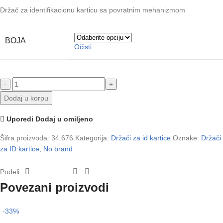
Držač za identifikacionu karticu sa povratnim mehanizmom
BOJA
Očisti
Dodaj u korpu
Uporedi
Dodaj u omiljeno
Šifra proizvoda:
34.676
Kategorija:
Držači za id kartice
Oznake:
Držači
za ID kartice
,
No brand
Podeli:
Povezani proizvodi
-33%