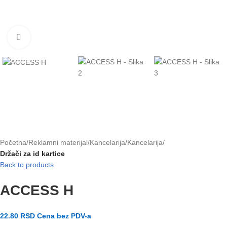
Klikni za uvećanje slike
Početna
Reklamni materijal
Kancelarija
Kancelarija
Držači za id kartice
Back to products
ACCESS H
22.80
RSD
Cena bez PDV-a