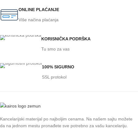
ONLINE PLAĆANJE
Više načina plaćanja
KORISNIČKA PODRŠKA
Tu smo za vas
100% SIGURNO
SSL protokol
Kancelarijski materijal po najboljim cenama. Na našem sajtu možete
da na jednom mestu pronađete sve potrebno za vašu kancelariju.