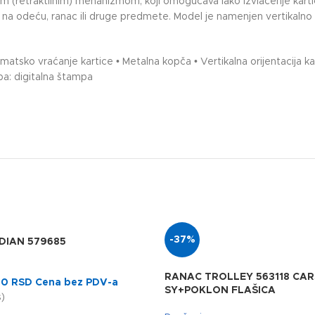
im (retraktilnim) mehanizmom, koji omogućava lako izvlačenje kart
 odeću, ranac ili druge predmete. Model je namenjen vertikalno o
tomatsko vraćanje kartice • Metalna kopča • Vertikalna orijentacij
a: digitalna štampa
-37%
DIAN 579685
RANAC TROLLEY 563118 CAR
00
RSD
Cena bez PDV-a
SY+POKLON FLAŠICA
)