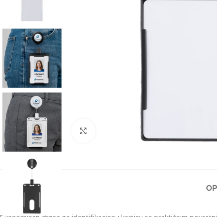
Klikni za uvećanje slike
OP