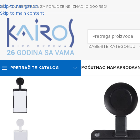
Skip to navigation
ESPLATNA ISPORUKA ZA PORUDŽBINE IZNAD 10.000 RSD!
Skip to main content
IZABERITE KATEGORIJU
POČETNA
O NAMA
PRODAVN
PRETRAŽITE KATALOG