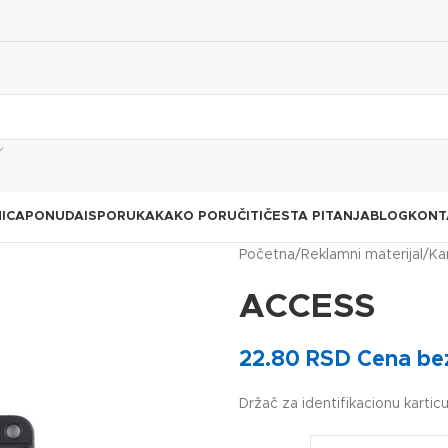
ICA
PONUDA
ISPORUKA
KAKO PORUČITI
ČESTA PITANJA
BLOG
KONT
Početna
Reklamni materijal
Ka
ACCESS
22.80
RSD
Cena be
Držač za identifikacionu kart