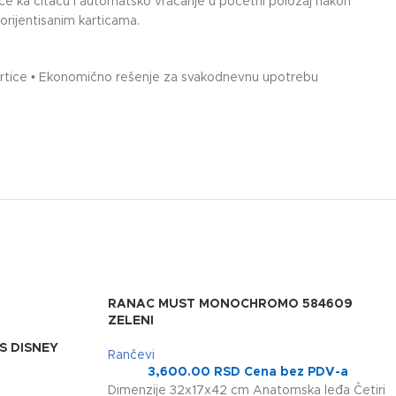
ice ka čitaču i automatsko vraćanje u početni položaj nakon
rijentisanim karticama.
a kartice • Ekonomično rešenje za svakodnevnu upotrebu
RANAC MUST MONOCHROMO 584609
ZELENI
S DISNEY
Rančevi
3,600.00
RSD
Cena bez PDV-a
Dimenzije 32x17x42 cm Anatomska leđa Četiri