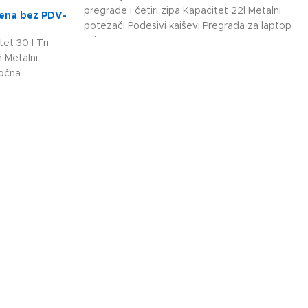
pregrade i četiri zipa Kapacitet 22l Metalni
ena bez PDV-
potezači Podesivi kaiševi Pregrada za laptop
od
t 30 l Tri
n Metalni
bočna