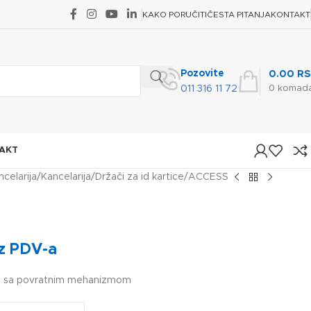
KAKO PORUČITI
ČESTA PITANJA
KONTAKT
Pozovite
0.00
RS
0
komad
011 316 11 72
AKT
ncelarija
Kancelarija
Držači za id kartice
ACCESS
z PDV-a
icu sa povratnim mehanizmom