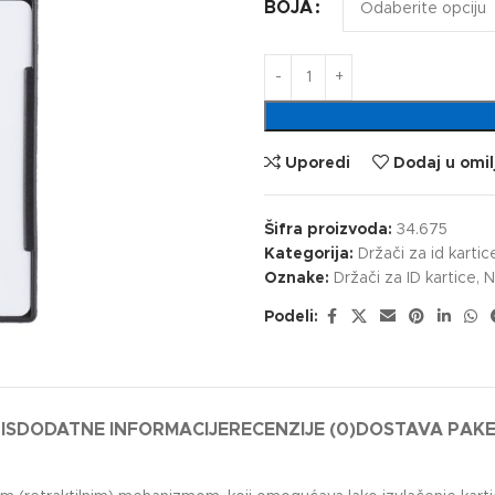
BOJA
Uporedi
Dodaj u omil
Šifra proizvoda:
34.675
Kategorija:
Držači za id kartic
Oznake:
Držači za ID kartice
,
N
Podeli:
IS
DODATNE INFORMACIJE
RECENZIJE (0)
DOSTAVA PAK