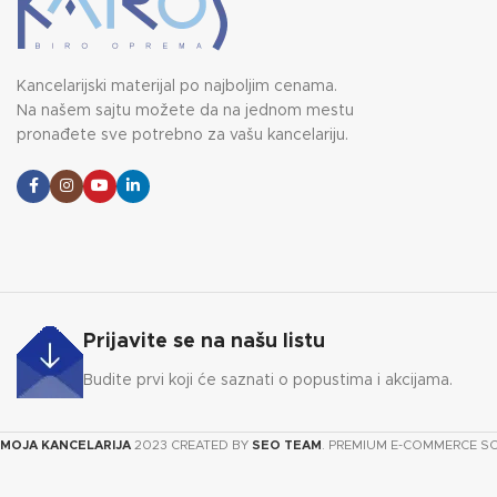
Kancelarijski materijal po najboljim cenama.
Na našem sajtu možete da na jednom mestu
pronađete sve potrebno za vašu kancelariju.
Prijavite se na našu listu
Budite prvi koji će saznati o popustima i akcijama.
MOJA KANCELARIJA
2023 CREATED BY
SEO TEAM
. PREMIUM E-COMMERCE S