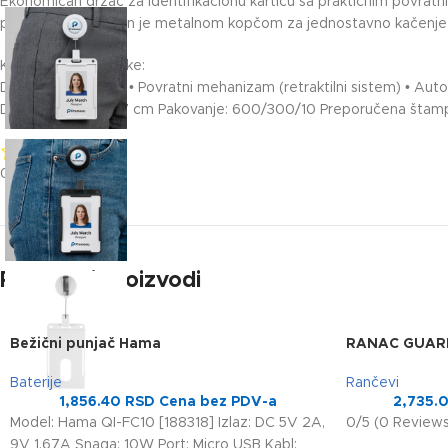
Ekonomičan držač za identifikacionu karticu sa praktičnim povratn
puštanja. Opremljen je metalnom kopčom za jednostavno kačenje na
Ključne karakteristike:
Držač za ID karticu • Povratni mehanizam (retraktilni sistem) • Au
Dimenzija: 9.6 x 5.7 cm Pakovanje: 600/300/10 Preporučena štamp
0/5
(0 Reviews)
Povezani proizvodi
Bežični punjač Hama
RANAC GUAR
Baterije
Rančevi
1,856.40
RSD
Cena bez PDV-a
2,735.
Model: Hama QI-FC10 [188318] Izlaz: DC 5V 2A,
0/5 (0 Reviews
9V 1.67A Snaga: 10W Port: Micro USB Kabl: