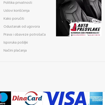
Politika privatnosti
Uslovi korišćenja
Kako poručiti
Odustanak od ugovora
Prava i obaveze potrošača
Isporuka pošiljki
Načini plaćanja