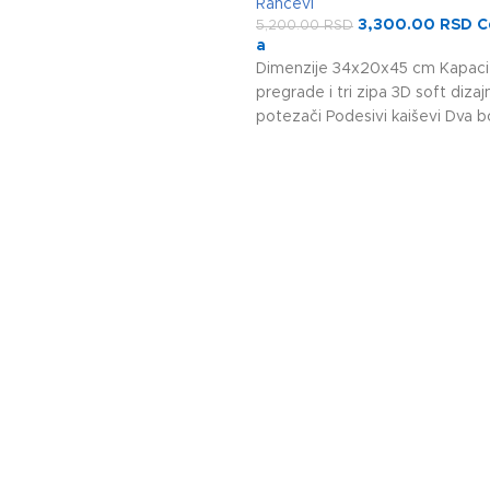
Rančevi
3,300.00
RSD
C
5,200.00
RSD
a
Dimenzije 34x20x45 cm Kapacite
pregrade i tri zipa 3D soft dizaj
potezači Podesivi kaiševi Dva 