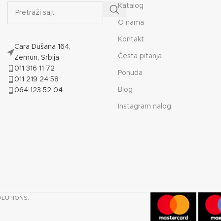
Katalog
O nama
Kontakt
Cara Dušana 164,
Česta pitanja
Zemun, Srbija
011 316 11 72
Ponuda
011 219 24 58
Blog
064 123 52 04
Instagram nalog
OLUTIONS.