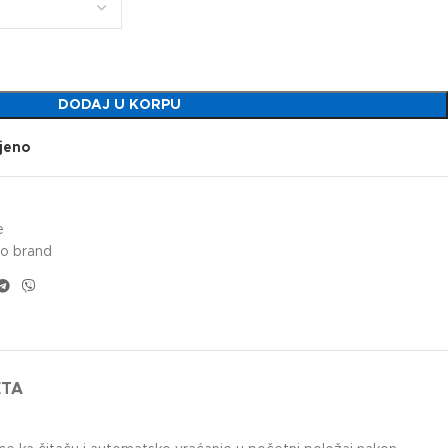
DODAJ U KORPU
jeno
e
o brand
ETA