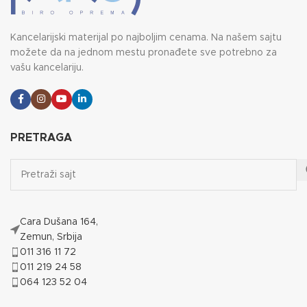
Kancelarijski materijal po najboljim cenama. Na našem sajtu
možete da na jednom mestu pronađete sve potrebno za
vašu kancelariju.
PRETRAGA
Cara Dušana 164,
Zemun, Srbija
011 316 11 72
011 219 24 58
064 123 52 04