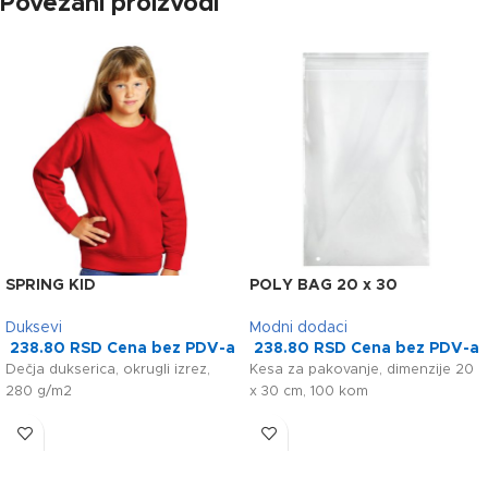
Povezani proizvodi
SPRING KID
POLY BAG 20 x 30
Duksevi
Modni dodaci
238.80
RSD
Cena bez PDV-a
238.80
RSD
Cena bez PDV-a
Dečja dukserica, okrugli izrez,
Kesa za pakovanje, dimenzije 20
280 g/m2
x 30 cm, 100 kom