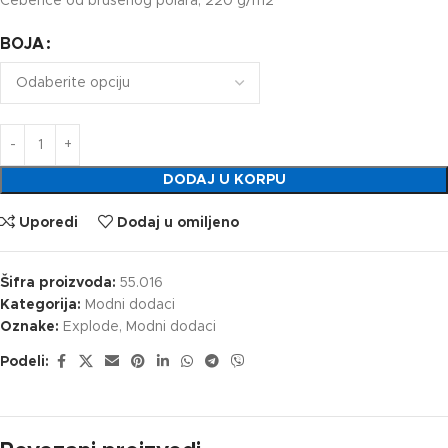
Ćebence od brušenog polara, 220 g/m2
BOJA
DODAJ U KORPU
Uporedi
Dodaj u omiljeno
Šifra proizvoda:
55.016
Kategorija:
Modni dodaci
Oznake:
Explode
,
Modni dodaci
Podeli: