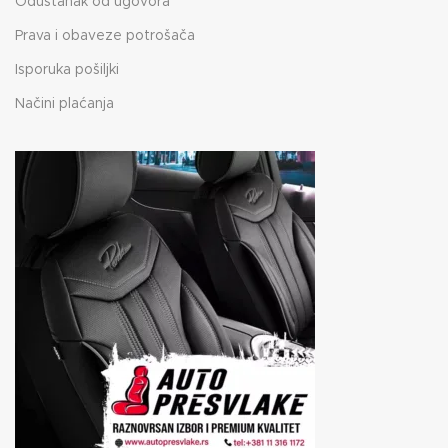
Odustanak od ugovora
Prava i obaveze potrošača
Isporuka pošiljki
Načini plaćanja