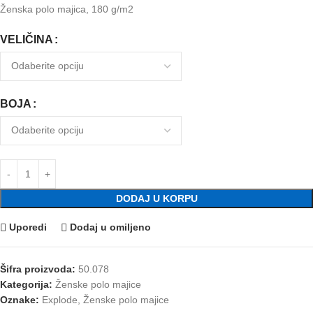
Ženska polo majica, 180 g/m2
VELIČINA
BOJA
DODAJ U KORPU
Uporedi
Dodaj u omiljeno
Šifra proizvoda:
50.078
Kategorija:
Ženske polo majice
Oznake:
Explode
,
Ženske polo majice