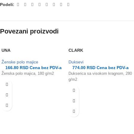
Podeli:
Povezani proizvodi
UNA
CLARK
Ženske polo majice
Duksevi
166.80
RSD
Cena bez PDV-a
774.00
RSD
Cena bez PDV-a
Ženska polo majica, 180 g/m2
Dukserica sa visokom kragnom, 280
g/m2