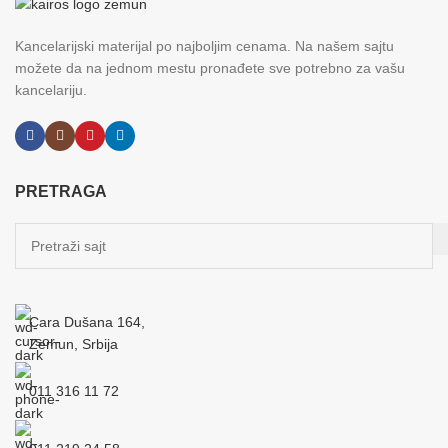
Kancelarijski materijal po najboljim cenama. Na našem sajtu
možete da na jednom mestu pronađete sve potrebno za vašu
kancelariju.
PRETRAGA
Cara Dušana 164,
Zemun, Srbija
011 316 11 72