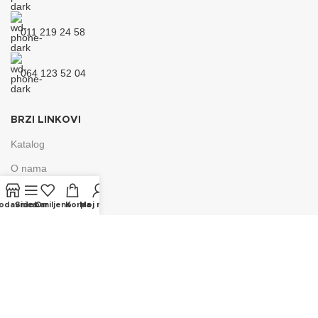
011 219 24 58
064 123 52 04
BRZI LINKOVI
Katalog
O nama
Kontakt
odavnica
Sidebar
Omiljeno
Korpa
Moj nalog
Česta pitanja
Ponuda
Blog
Instagram nalog