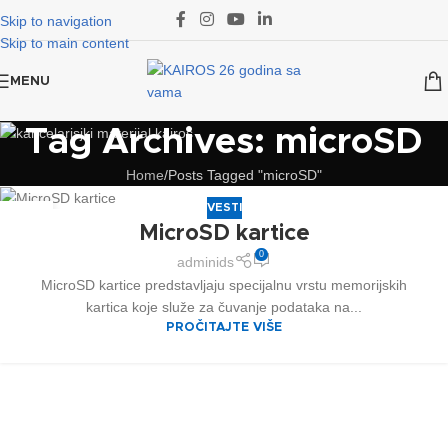
Skip to navigation
Skip to main content
MENU
Tag Archives: microSD
Home
Posts Tagged "microSD"
VESTI
16
MicroSD kartice
JUN
0
adminids
MicroSD kartice predstavljaju specijalnu vrstu memorijskih
kartica koje služe za čuvanje podataka na...
PROČITAJTE VIŠE