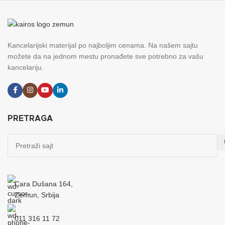
Kancelarijski materijal po najboljim cenama. Na našem sajtu
možete da na jednom mestu pronađete sve potrebno za vašu
kancelariju.
PRETRAGA
Cara Dušana 164,
Zemun, Srbija
011 316 11 72