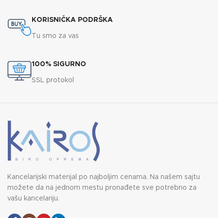
KORISNIČKA PODRŠKA
Tu smo za vas
100% SIGURNO
SSL protokol
Kancelarijski materijal po najboljim cenama. Na našem sajtu
možete da na jednom mestu pronađete sve potrebno za
vašu kancelariju.