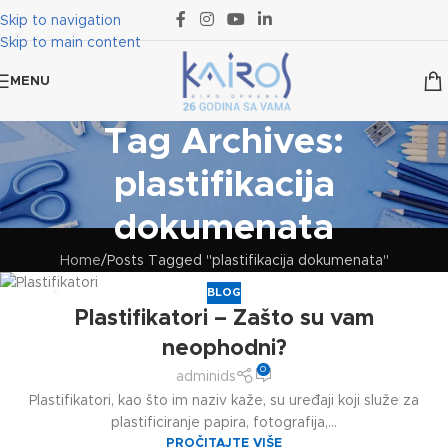
Skip to navigation
Skip to main content
MENU
Tag Archives:
plastifikacija
dokumenata
Home
Posts Tagged "plastifikacija dokumenata"
BLOG
25
Plastifikatori – Zašto su vam
APR
neophodni?
0
adminids
Plastifikatori, kao što im naziv kaže, su uređaji koji služe za
plastificiranje papira, fotografija,...
PROČITAJTE VIŠE