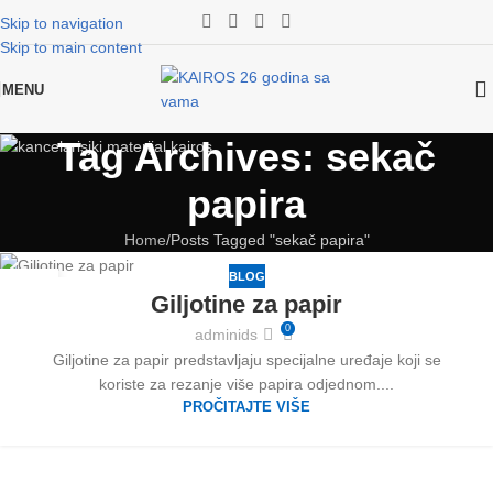
Skip to navigation
Skip to main content
MENU
Tag Archives: sekač
papira
Home
Posts Tagged "sekač papira"
BLOG
20
Giljotine za papir
JUN
0
adminids
Giljotine za papir predstavljaju specijalne uređaje koji se
koriste za rezanje više papira odjednom....
PROČITAJTE VIŠE