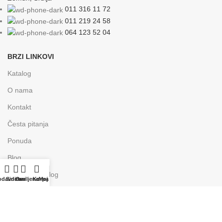
011 316 11 72
011 219 24 58
064 123 52 04
BRZI LINKOVI
Katalog
O nama
Kontakt
Česta pitanja
Ponuda
Blog
Instagram nalog
odavnica
Sidebar
Omiljeno
Korpa
Moj nalog
KORISNIČKI SERVIS