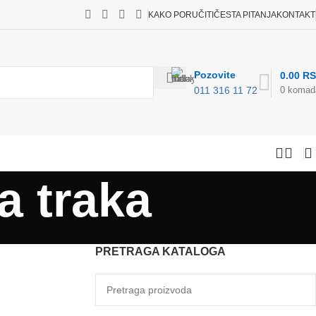
KAKO PORUČITI
ČESTA PITANJA
KONTAKT
Pozovite
0.00
R
0
komad
011 316 11 72
a traka
PRETRAGA KATALOGA