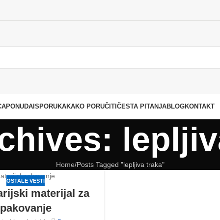
CA
PONUDA
ISPORUKA
KAKO PORUČITI
ČESTA PITANJA
BLOG
KONTAKT
chives: lepljiv
Home
Posts Tagged "lepljiva traka"
OSTALE VESTI
rijski materijal za
pakovanje