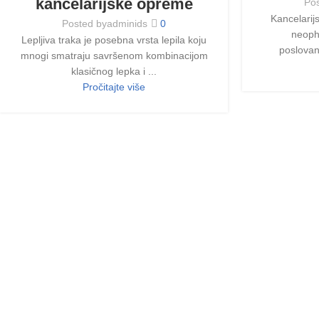
kancelarijske opreme
Pos
Kancelarijs
Posted by
adminids
0
neoph
Lepljiva traka je posebna vrsta lepila koju
poslovanj
mnogi smatraju savršenom kombinacijom
klasičnog lepka i ...
Pročitajte više